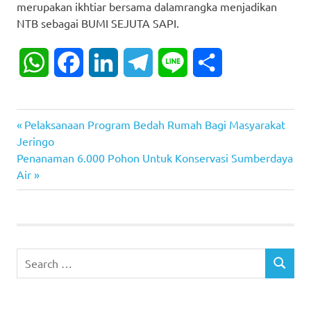
merupakan ikhtiar bersama dalamrangka menjadikan
NTB sebagai BUMI SEJUTA SAPI.
WhatsApp
Facebook
LinkedIn
Telegram
Line
Share
Previous
Post
Pelaksanaan Program Bedah Rumah Bagi Masyarakat
Post:
Jeringo
navigation
Next
Penanaman 6.000 Pohon Untuk Konservasi Sumberdaya
Post:
Air
Search
SEARCH
for: