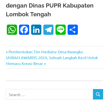
dengan Dinas PUPR Kabupaten
Lombok Tengah
WhatsApp
Facebook
LinkedIn
Telegram
Line
Share
Previous
Post
Pembentukan Tim Mediator Desa Kwangko
Next
Post:
UNRAM AWARDS 2024, Sebuah Langkah Kecil Untuk
navigation
Post:
Memacu Kreasi Besar
Search
SEARCH
for: