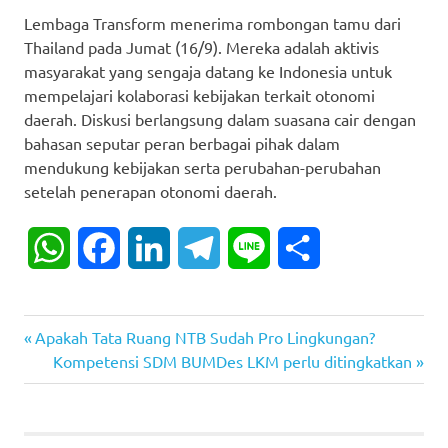
Lembaga Transform menerima rombongan tamu dari
Thailand pada Jumat (16/9). Mereka adalah aktivis
masyarakat yang sengaja datang ke Indonesia untuk
mempelajari kolaborasi kebijakan terkait otonomi
daerah. Diskusi berlangsung dalam suasana cair dengan
bahasan seputar peran berbagai pihak dalam
mendukung kebijakan serta perubahan-perubahan
setelah penerapan otonomi daerah.
WhatsApp
Facebook
LinkedIn
Telegram
Line
Share
Previous
Post
Apakah Tata Ruang NTB Sudah Pro Lingkungan?
Post:
Next
Kompetensi SDM BUMDes LKM perlu ditingkatkan
navigation
Post: