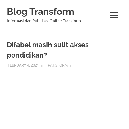
Blog Transform
MENU
Informasi dan Publikasi Online Transform
Skip
to
Difabel masih sulit akses
content
pendidikan?
FEBRUARY 4, 2021
TRANSFORM