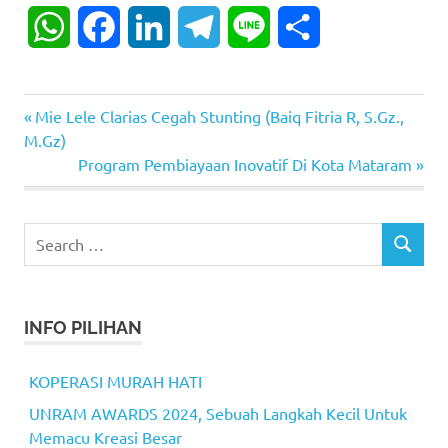
WhatsApp
Facebook
LinkedIn
Telegram
Line
Share
Previous
Mie Lele Clarias Cegah Stunting (Baiq Fitria R, S.Gz.,
Post
Post:
M.Gz)
navigation
Next
Program Pembiayaan Inovatif Di Kota Mataram
Post:
Search
SEARCH
for:
INFO PILIHAN
KOPERASI MURAH HATI
UNRAM AWARDS 2024, Sebuah Langkah Kecil Untuk
Memacu Kreasi Besar