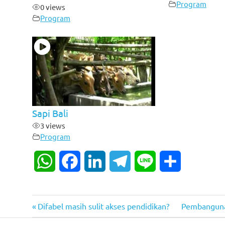
Program
0 views
Program
Sapi Bali
3 views
Program
WhatsApp
Facebook
LinkedIn
Telegram
Line
Share
Previous
Next
Post
Difabel masih sulit akses pendidikan?
Pembangunan
Post:
Post: