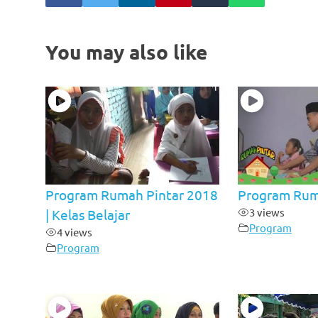
You may also like
Program Rumah Pintar 2018
Program Rum
3 views
| Kelas Belajar
Program
4 views
Program