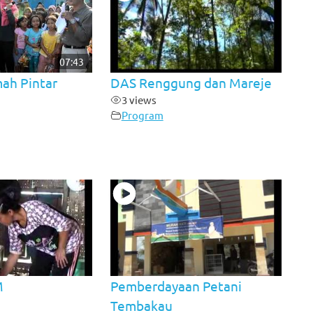
07:43
ah Pintar
DAS Renggung dan Mareje
3 views
Program
M
Pemberdayaan Petani
Tembakau