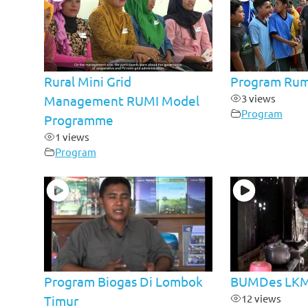
Rural Mini Grid
Program Rum
3 views
Management RUMI Model
Program
Programme
1 views
Program
Program Biogas Di Lombok
BUMDes LK
12 views
Timur