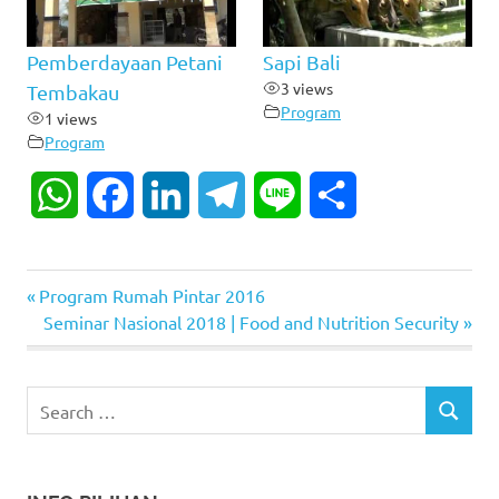
Pemberdayaan Petani
Sapi Bali
3 views
Tembakau
Program
1 views
Program
WhatsApp
Facebook
LinkedIn
Telegram
Line
Share
Previous
Post
Program Rumah Pintar 2016
Post:
Next
Seminar Nasional 2018 | Food and Nutrition Security
navigation
Post:
Search
SEARCH
for: