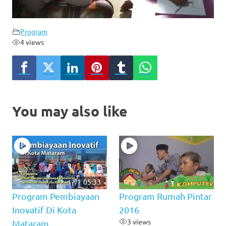
Program
4 views
You may also like
05:33
Program Pembiayaan
Program Rumah Pintar
Inovatif Di Kota
2016
3 views
Mataram