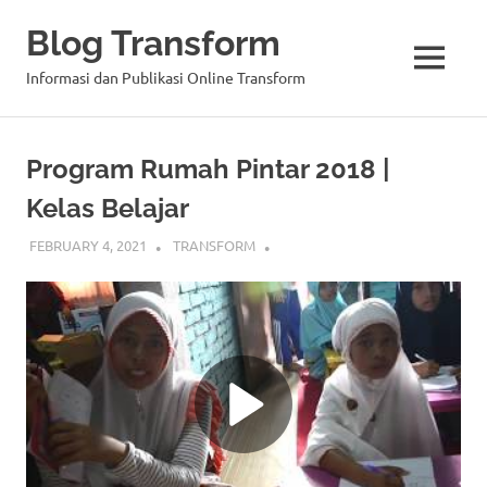
Blog Transform
MENU
Informasi dan Publikasi Online Transform
Skip
to
Program Rumah Pintar 2018 |
content
Kelas Belajar
FEBRUARY 4, 2021
TRANSFORM