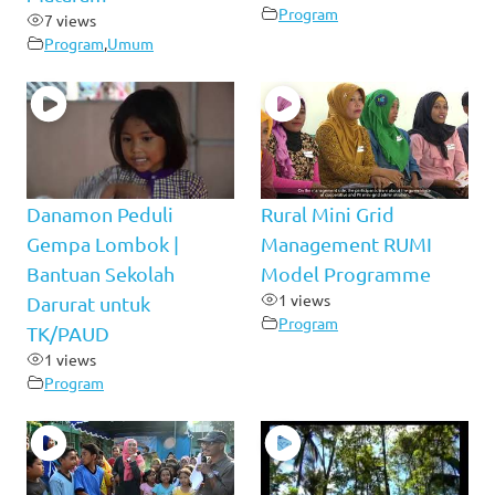
Program
7 views
Program
,
Umum
Danamon Peduli
Rural Mini Grid
Gempa Lombok |
Management RUMI
Bantuan Sekolah
Model Programme
1 views
Darurat untuk
Program
TK/PAUD
1 views
Program