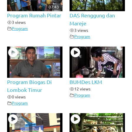
07:43
Program Rumah Pintar
DAS Renggung dan
3 views
Mareje
Program
3 views
Program
Program Biogas Di
BUMDes LKM
12 views
Lombok Timur
Program
0 views
Program